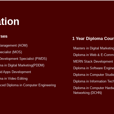
tion
rses
1 Year Diploma Cou
Management (AOM)
Masters in Digital Marketin
pecialist (MOS)
Diploma in Web & E-Com
Development Specialist (PWDS)
MERN Stack Development
ma in Digital Marketing(PDDM)
Diploma in Software Engin
oid Apps Development
Diploma in Computer Studi
ma in Video Editing
Diploma in Information Tec
nced Diploma in Computer Engineering
Diploma in Computer Hardw
Networking (DCHN)