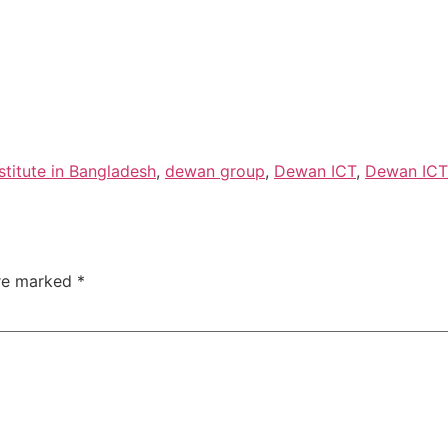
nstitute in Bangladesh
,
dewan group
,
Dewan ICT
,
Dewan ICT 
are marked
*