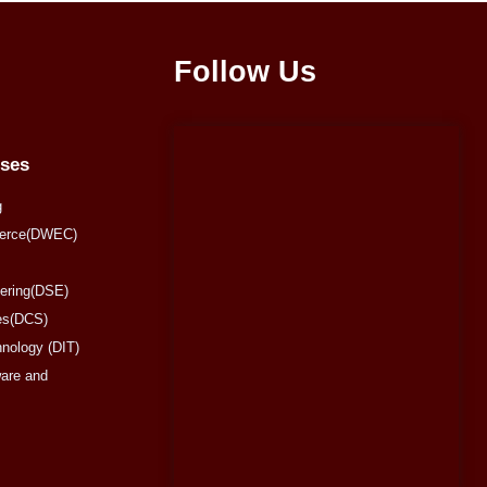
Follow Us
rses
g
merce(DWEC)
eering(DSE)
es(DCS)
hnology (DIT)
are and