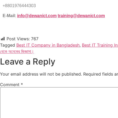
+8801976444303
E-Mail:
info@dewanict.com
training@dewanict.co
m
Post Views:
767
Tagged
Best IT Company in Bangladesh
,
Best IT Training I
থেকে অনেকের জিজ্ঞাসা।
Leave a Reply
Your email address will not be published.
Required fields 
Comment
*