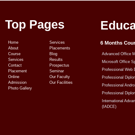
Top Pages
Educa
Home
Services
6 Months Cou
About
Placements
Course
Blog
Advanced Office 
Services
Results
Microsoft Office S
Contact
Prospectus
Professional Web 
Placement
Seminar
Online
Our Faculty
Professional Diplo
Admission
Our Facilities
Professional Andr
Photo Gallery
Professional Diplo
International Adva
(IADCE)