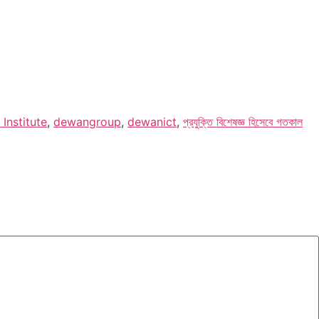
Institute
,
dewangroup
,
dewanict
,
প্রযুক্তি বিশেষজ্ঞ হিসেবে গতকাল