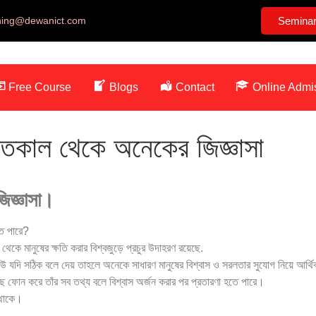
ining@dewanict.com
Semina
Free Course
Blogs
Contact
Online Admi
ে গতকাল থেকে অনেকের জিজ্ঞাসা
িজ্ঞাসা।
তে পারে?
ে মানুষের ক্ষতি করার বিশ্বজুড়ে প্রচুর উদাহরণ রয়েছে.
কেউ যদি সঠিক বলে দেয় তাহলে অনেকে সাধারণ মানুষের বিশ্বাস ও সরলতার সুযোগ নিয়ে আর্থ
ছে ফোন করে তাঁর সব তথ্য বলে বিশ্বাস অর্জন করার পর প্রতারণা হতে পারে।
 থাকে।