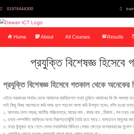
01976444300
tra
Home
About
All Courses
Results
প্রযুক্তি বিশেষজ্ঞ হিসেব
প্রযুক্তি বিশেষজ্ঞ হিসেবে গতকাল থেকে অনেকের জ
এইযে সরকারের সার্ভার থেকে আমাদের ব্যাক্তিগত তথ্য চুরিতে আমাদের কি কি সমস্যা হ
তাই কিছু বিষয় আলোচনা করি সময় হলে পড়বেন আশা করি উপকৃত হবেন, ফাঁস হওয়া তথ্য থেক
১. আপনার ফোন নম্বর, জাতীয় পরিচয়পত্র, মায়ের নাম , বাবার নাম , ঠিকানা , সব তথ্য 
২. তথ্য–সম্পর্কিত ব্যক্তির অন্য নিরাপত্তাঝুঁকি তৈরি হতে পারে। অসচেতন মানুষের কা
৩. তথ্য উন্মুক্ত হয়ে গেলে সেসব তথ্যনির্ভর বিভিন্ন সেবার ক্ষেত্রে অপব্যবহারের সুযোগ
৪. মোবাইল কোনো অতপঃ আসলেই কারো সাথে শেয়ার করবেন না।