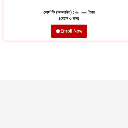
কোর্স ফি (অফলাইন) : ২০,০০০ টাকা
(মেয়াদ ৩ মাস)
Enroll Now