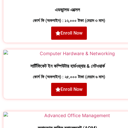
এডভান্সড এক্সেল
কোর্স ফি (অফলাইন) : ১২,০০০ টাকা (মেয়াদ ৩ মাস)
Enroll Now
সার্টিফিকেট ইন কম্পিউটার হার্ডওয়্যার & নেটওয়ার্ক
কোর্স ফি (অফলাইন) : ২৫,০০০ টাকা (মেয়াদ ৬ মাস)
Enroll Now
অ্যাডভান্স অফিস ম্যানেজমেন্ট (AOM)