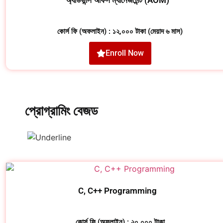
কোর্স ফি (অফলাইন) : ১২,০০০ টাকা (মেয়াদ ৬ মাস)
Enroll Now
প্রোগ্রামিং বেজড
C, C++ Programming
কোর্স ফি (অফলাইন) : ২০,০০০ টাকা