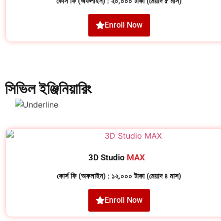
কোর্স ফি (অফলাইন) : ২০,০০০ টাকা (মেয়াদ ৫ মাস)
Enroll Now
সিভিল ইঞ্জিনিয়ারিং
3D Studio
MAX
কোর্স ফি (অফলাইন) : ১২,০০০ টাকা (মেয়াদ ৪ মাস)
Enroll Now