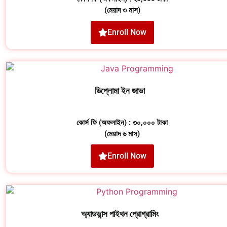
(মেয়াদ ৩ মাস)
Enroll Now
ডিপ্লোমা ইন জাভা
কোর্স ফি (অফলাইন) : ৩০,০০০ টাকা
(মেয়াদ ৬ মাস)
Enroll Now
অ্যাডভান্স পাইথন প্রোগ্রামিং