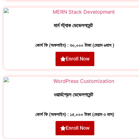
মার্ন স্ট্যাক ডেভেলপমেন্ট
কোর্স ফি (অফলাইন) : ৩০,০০০ টাকা (মেয়াদ ৬মাস )
Enroll Now
ওয়ার্ডপ্রেস ডেভেলপমেন্ট
কোর্স ফি (অফলাইন) : ১৫,০০০ টাকা (মেয়াদ ৩ মাস)
Enroll Now