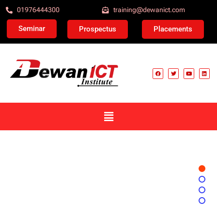
01976444300
training@dewanict.com
Seminar
Prospectus
Placements