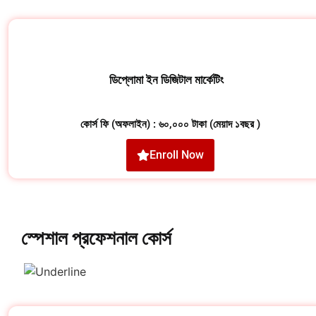
ডিপ্লোমা ইন ডিজিটাল মার্কেটিং
কোর্স ফি (অফলাইন) : ৬০,০০০ টাকা (মেয়াদ ১বছর )
Enroll Now
স্পেশাল প্রফেশনাল কোর্স