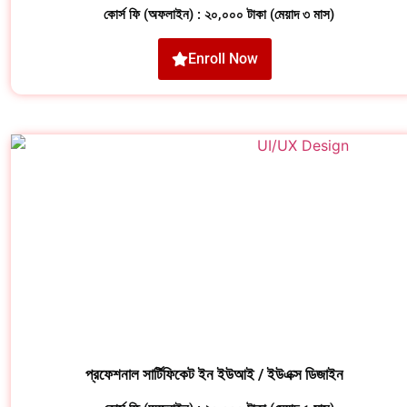
কোর্স ফি (অফলাইন) : ২০,০০০ টাকা (মেয়াদ ৩ মাস)
Enroll Now
প্রফেশনাল সার্টিফিকেট ইন ইউআই / ইউএক্স ডিজাইন