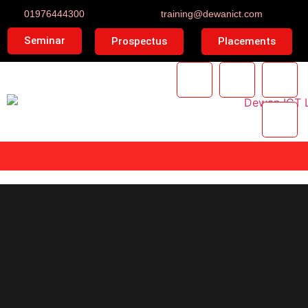
01976444300
training@dewanict.com
Seminar
Prospectus
Placements