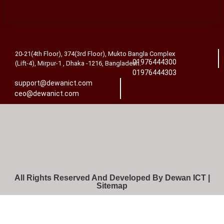
20-21(4th Floor), 374(3rd Floor), Mukto Bangla Complex
01976444300
(Lift-4), Mirpur-1 , Dhaka -1216, Bangladesh.
01976444303
support@dewanict.com
ceo@dewanict.com
All Rights Reserved And Developed By Dewan ICT |
Sitemap