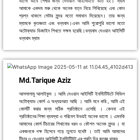
ভালো ভাবে শেখার জন্য দেওয়ান আইসিটিতে ভর্তি হই। ম্যাম
আমাকে একদম শুরু থেকে অনেক যত্ন নিয়ে শিখিয়েছে এবং কোন
প্রশ্ন থাকলে সেটার সুন্দর মতো সমাধান দিয়েছেন। তার জন্য
ম্যামকে কৃতজ্ঞতা এবং ধন্যবাদ।এখন আমি পুরোপুরি ভালো মতো
অটোক্যাড ডিজাইন শিখতে সক্ষম হয়েছি।ধন্যবাদ দেওয়ান আইসিটি
ধন্যবাদ ম্যাম
Md.Tarique Aziz
আসসালামু আলাইকুম । আমি দেওয়ান আইসিটি ইনস্টিটিউটে সিভিল
অটোক্যাড কোর্স এ অধ্যয়নরত আছি । আমি মনে করি , আমি এই
কোর্সটি করার জন্য সঠিক প্রতিষ্ঠানে এসেছি । কেননা এই
প্রতিষ্ঠানের শিক্ষা ব্যবস্থা ও পরিবেশ উভয়ই অনেক ভালো । এমনকি
আমাদের কোর্স টিচারের শিখানোর ধরন ও কৌশল অনেক সুন্দর । যা
একজনকে দক্ষ হিসেবে গড়ে তুলতে যথেষ্ট । তাই আমি আমাদের
টিচার ও দেওয়ান আইসিটি ইনস্টিটিউট এর প্রতি চির কৃতজ্ঞ থাকব