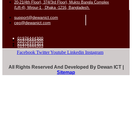
20-21(4th Floor), 374(3rd Floor), Mukto Bangla Complex
(Lift-4), Mirpur-1 , Dhaka -1216, Bangladesh.
support@dewanict.com
ceo@dewanict.com
01976444300
01976444300
01976444303
01976444303
Facebook
Twitter
Youtube
Linkedin
Instagram
All Rights Reserved And Developed By Dewan ICT |
Sitemap