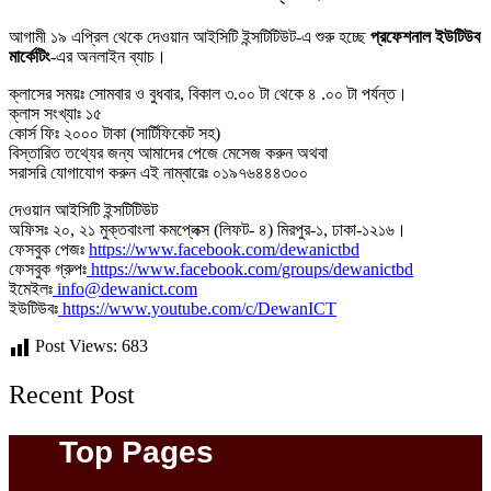
আগামী ১৯ এপ্রিল থেকে দেওয়ান আইসিটি ইন্সটিটিউট-এ শুরু হচ্ছে
প্রফেশনাল ইউটিউব
মার্কেটিং
-এর অনলাইন ব্যাচ।
ক্লাসের সময়ঃ সোমবার ও বুধবার, বিকাল ৩.০০ টা থেকে ৪ .০০ টা পর্যন্ত।
ক্লাস সংখ্যাঃ ১৫
কোর্স ফিঃ ২০০০ টাকা (সার্টিফিকেট সহ)
বিস্তারিত তথ্যের জন্য আমাদের পেজে মেসেজ করুন অথবা
সরাসরি যোগাযোগ করুন এই নাম্বারেঃ ০১৯৭৬৪৪৪৩০০
দেওয়ান আইসিটি ইন্সটিটিউট
অফিসঃ ২০, ২১ মুক্তবাংলা কমপ্লেক্স (লিফট- ৪) মিরপুর-১, ঢাকা-১২১৬।
ফেসবুক পেজঃ
https://www.facebook.com/dewanictbd
ফেসবুক গ্রুপঃ
https://www.facebook.com/groups/dewanictbd
ইমেইলঃ
info@dewanict.com
ইউটিউবঃ
https://www.youtube.com/c/DewanICT
Post Views:
683
Recent Post
Top Pages