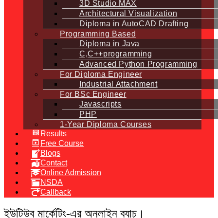
3D Studio MAX
Architectural Visualization
Diploma in AutoCAD Drafting
Programming Based
Diploma in Java
C,C++programming
Advanced Python Programming
For Diploma Engineer
Industrial Attachment
For BSc Engineer
Javascripts
PHP
1-Year Diploma Courses
Results
Free Course
Blogs
Contact
Online Admission
NSDA
Callback
ইউটিউব মার্কেটিং-এর অনলাইন ব্যাচ।