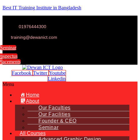
Best IT Training Institute in Bangladesh
01976444300
training@dewanict.com
Seminar
rospectus
Placements
Facebook
Twitter
Youtube
Linkedin
Menu
Home
About
Our Faculties
Our Facilities
Founder & CEO
Seminar
All Courses
Advanced Graphic Design