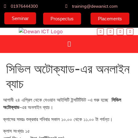
01976444300
training@dewanict.com
Seminar
Prospectus
Placements
সিভিল অটোক্যাড-এর অনলাইন
ব্যাচ
আগামী ২৪ এপ্রিল থেকে দেওয়ান আইসিটি ইন্সটিটিউট -এ শুরু হচ্ছে
সিভিল
অটোক্যাড
-এর অনলাইন ব্যাচ।
ক্লাসের সময়ঃ শুক্রবার শনিবার সকাল ১০.০০ থেকে ১১.০০ টা পর্যন্ত।
ক্লাস সংখ্যাঃ ১৫