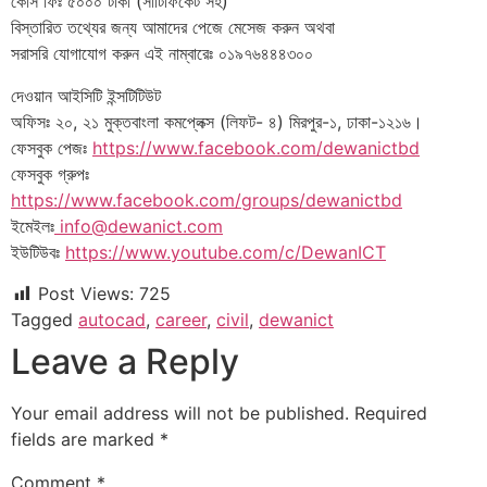
কোর্স ফিঃ ৫০০০ টাকা (সার্টিফিকেট সহ)
বিস্তারিত তথ্যের জন্য আমাদের পেজে মেসেজ করুন অথবা
সরাসরি যোগাযোগ করুন এই নাম্বারেঃ ০১৯৭৬৪৪৪৩০০
দেওয়ান আইসিটি ইন্সটিটিউট
অফিসঃ ২০, ২১ মুক্তবাংলা কমপ্লেক্স (লিফট- ৪) মিরপুর-১, ঢাকা-১২১৬।
ফেসবুক পেজঃ
https://www.facebook.com/dewanictbd
ফেসবুক গ্রুপঃ
https://www.facebook.com/groups/dewanictbd
ইমেইলঃ
info@dewanict.com
ইউটিউবঃ
https://www.youtube.com/c/DewanICT
Post Views:
725
Tagged
autocad
,
career
,
civil
,
dewanict
Leave a Reply
Your email address will not be published.
Required
fields are marked
*
Comment
*