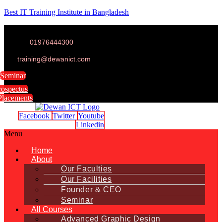
Best IT Training Institute in Bangladesh
01976444300
training@dewanict.com
Seminar
rospectus
Placements
Facebook
Twitter
Youtube
Linkedin
Menu
Home
About
Our Faculties
Our Facilities
Founder & CEO
Seminar
All Courses
Advanced Graphic Design