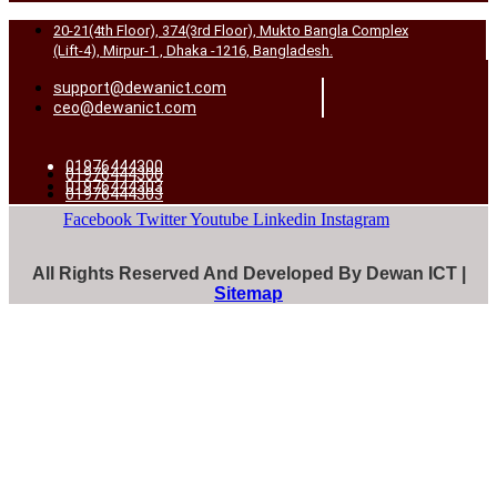
20-21(4th Floor), 374(3rd Floor), Mukto Bangla Complex
(Lift-4), Mirpur-1 , Dhaka -1216, Bangladesh.
support@dewanict.com
ceo@dewanict.com
01976444300
01976444300
01976444303
01976444303
Facebook
Twitter
Youtube
Linkedin
Instagram
All Rights Reserved And Developed By Dewan ICT |
Sitemap