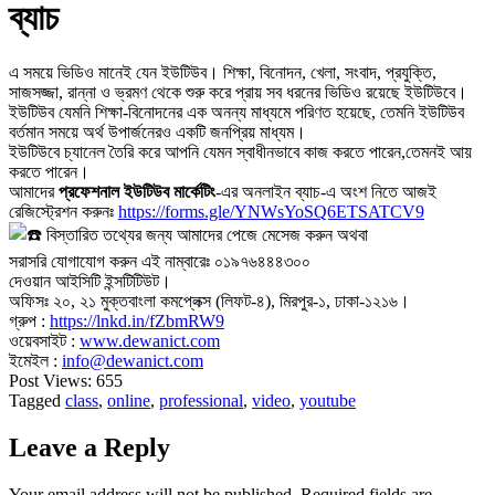
ব্যাচ
এ সময়ে ভিডিও মানেই যেন ইউটিউব। শিক্ষা, বিনোদন, খেলা, সংবাদ, প্রযুক্তি,
সাজসজ্জা, রান্না ও ভ্রমণ থেকে শুরু করে প্রায় সব ধরনের ভিডিও রয়েছে ইউটিউবে।
ইউটিউব যেমনি শিক্ষা-বিনোদনের এক অনন্য মাধ্যমে পরিণত হয়েছে, তেমনি ইউটিউব
বর্তমান সময়ে অর্থ উপার্জনেরও একটি জনপ্রিয় মাধ্যম।
ইউটিউবে চ্যানেল তৈরি করে আপনি যেমন স্বাধীনভাবে কাজ করতে পারেন,তেমনই আয়
করতে পারেন।
আমাদের
প্রফেশনাল ইউটিউব মার্কেটিং
-এর অনলাইন ব্যাচ-এ অংশ নিতে আজই
রেজিস্ট্রেশন করুনঃ
https://forms.gle/YNWsYoSQ6ETSATCV9
বিস্তারিত তথ্যের জন্য আমাদের পেজে মেসেজ করুন অথবা
সরাসরি যোগাযোগ করুন এই নাম্বারেঃ ০১৯৭৬৪৪৪৩০০
দেওয়ান আইসিটি ইন্সটিটিউট।
অফিসঃ ২০, ২১ মুক্তবাংলা কমপ্লেক্স (লিফট-৪), মিরপুর-১, ঢাকা-১২১৬।
গ্রুপ :
https://lnkd.in/fZbmRW9
ওয়েবসাইট :
www.dewanict.com
ইমেইল :
info@dewanict.com
Post Views:
655
Tagged
class
,
online
,
professional
,
video
,
youtube
Leave a Reply
Your email address will not be published.
Required fields are